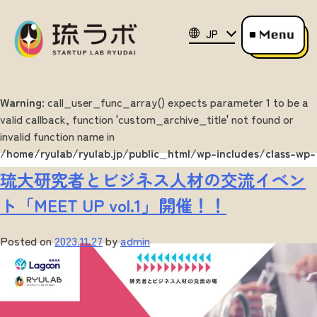
JP
Warning
: call_user_func_array() expects parameter 1 to be a
valid callback, function 'custom_archive_title' not found or
invalid function name in
/home/ryulab/ryulab.jp/public_html/wp-includes/class-wp-
hook.php
on line
343
琉大研究者とビジネス人材の交流イベン
ト「MEET UP vol.1」開催！！
Posted on
2023.11.27
by
admin