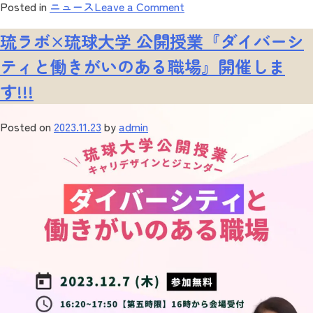
on
Posted in
ニュース
Leave a Comment
【琉
琉ラボ×琉球大学 公開授業『ダイバーシ
大
STARTUP
ティと働きがいのある職場』開催しま
BOOTCAMP
す!!!
2023
DEMO
DAY】
Posted on
2023.11.23
by
admin
開
催
レ
ポ
ー
ト!!!