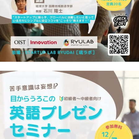
シ
テ
ィ
と
働
き
が
い
の
あ
る
職
場』
開
催
し
ま
す!!!