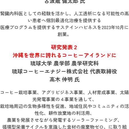
古波蔵 健太郎 氏
腎臓内科医としての経験を活かし、人工透析になる可能性の高
い患者へ個別最適化治療を提供する
医療プログラムを提供するサステインハピネスを2023年10月に
創業。
研究発表２
沖縄を世界に誇れるコーヒーアイランドに
琉球大学 農学部 農学研究科
琉球コーヒーエナジー株式会社 代表取締役
高木 伸明 氏
コーヒー栽培事業、アグリビジネス事業、人材育成事業、太陽
光発電事業の４事業を通して、
栽培地周辺の生物多様性を促進、地域住民やコミュニティの活
性化、耕作放棄地の利活用、
農業を発展させながら発電するソーラーファーミング、
循環型栄養サイクルを意識した食材の廃棄物ゼロ、に取り組