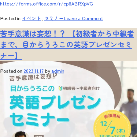
https://forms.office.com/r/cp6ABRXpVG
on
Posted in
イベント
,
セミナー
Leave a Comment
琉
苦手意識は妄想！？ 【初級者から中級者
ラ
ボ
まで、目からうろこの英語プレゼンセミ
×
ナー】
琉
球
大
Posted on
2023.11.17
by
admin
学
公
開
授
業
『ダ
イ
バ
ー