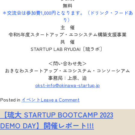
無料
＊交流会は参加費1,000円となります。（ドリンク・フードあ
り）
主 催
令和5年度スタートアップ・エコシステム構築支援事業
共 催
STARTUP LAB RYUDAI［琉ラボ］
＜問い合わせ先＞
おきなわスタートアップ・エコシステム・コンソーシアム
事務局：上原、迫
okst-info@okinawa-startup.jp
on
Posted in
イベント
Leave a Comment
琉
【琉大 STARTUP BOOTCAMP 2023
大
研
DEMO DAY】開催レポート!!!
究