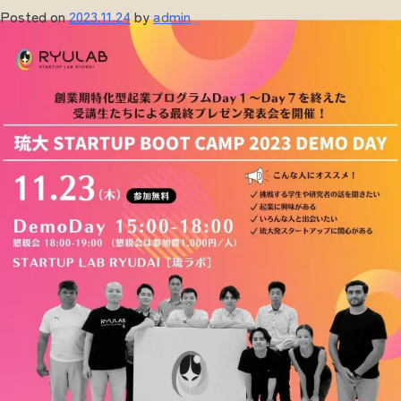
者
Posted on
2023.11.24
by
admin
と
ビ
ジ
ネ
ス
人
材
の
交
流
イ
ベ
ン
ト
「MEET
UP
vol.1」
開