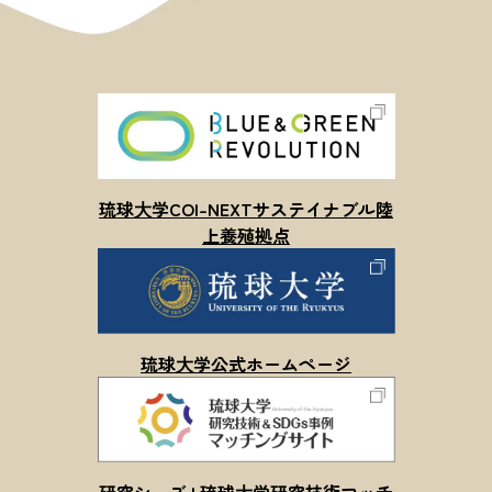
琉球⼤学COI-NEXTサステイナブル陸
上養殖拠点
琉球⼤学公式ホームページ
研究シーズ | 琉球⼤学研究技術マッチ