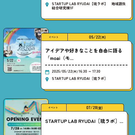
STARTUP LAB RYUDAI【琉ラボ】 地域創生
総合研究棟1F
05/22
(木)
イベント
アイデアや好きなことを自由に語る
「moai（モ...
2025/05/22
16:30 ～ 17:30
(木)
STARTUP LAB RYUDAI［琉ラボ］
07/28
(金)
イベント
STARTUP LAB RYUDAI［琉ラボ］...