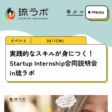
JP
イベント
04/17
(木)
実践的なスキルが身につく！
Startup Internship合同説明会
in琉ラボ