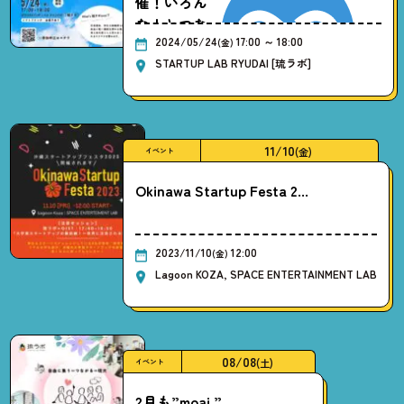
催！いろん
な人とつな
2024/05/24
17:00 ～ 18:00
がる
(金)
STARTUP LAB RYUDAI [琉ラボ]
11/10
(金)
イベント
Okinawa Startup Festa 2...
2023/11/10
12:00
(金)
Lagoon KOZA, SPACE ENTERTAINMENT LAB
08/08
(土)
イベント
2月も”moai.” ...